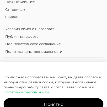
Личный кабинет
Оптовикам
Скидки
Условия обмена и возврата
Публичная оферта
Пользовательское соглашение
Политика конфиденциальности
Личный кабинет
Корзина
Продолжая использовать наш сайт, вы даете согласие
Сравнение
на обработку файлов cookie, которые обеспечивают
Избранное
правильную работу сайта и соглашаетесь с нашей
Политикой безопасности
2016-2026 © KleanKanteen.ru.com
Понятно
Klean Kanteen | Россия - официальный дистрибьютор