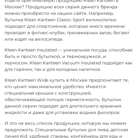
Ищете оригинальную продукцию
Klean
Kanteen
в
Москве
? Продукцию всех серий данного бренда
можно приобрести на нашем сайте. Например,
бутылка
Klean
Kanteen
Classic
Sport
великолепно
подходит для спортсменов, которые много времени
проводят в фитнес-клубах, тренажерных залах, бегают
или ездят на велосипеде.
Klean
Kanteen
Insulated
— уникальная посуда, способная
быть и просто бутылкой, и термокружкой, и
термосом.
Klean
Kanteen
Vacuum
Insulated
подойдет как
для горячих, так и для холодных напитков.
Klean
Kanteen
Wide
купить в Москве
предпочитают те,
кто ценит максимальное удобство. Имеется
специальная крышка с конструкцией,
обеспечивающей полную герметичность. Бутылки
данной серии подходят для длительного хранения
жидкости и даже для установки водных фильтров.
И это не весь список продукции, которую мы можем
предложить. Специальные бутылки для пива, детская
линия
Kid
, удобные стаканы, контейнеры для еды и