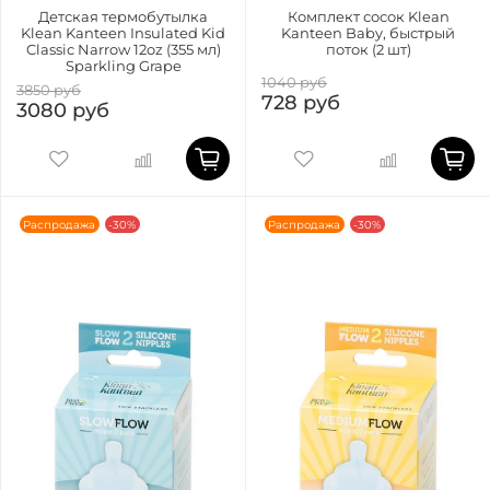
Детская термобутылка
Комплект сосок Klean
Klean Kanteen Insulated Kid
Kanteen Baby, быстрый
Classic Narrow 12oz (355 мл)
поток (2 шт)
Sparkling Grape
1040 руб
3850 руб
728 руб
3080 руб
Распродажа
-30%
Распродажа
-30%