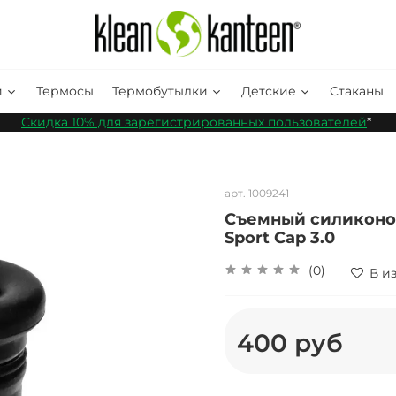
и
Термосы
Термобутылки
Детские
Стаканы
Скидка 10% для зарегистрированных пользователей
*
арт.
1009241
Съемный силиконов
Sport Cap 3.0
(0)
В и
400 руб