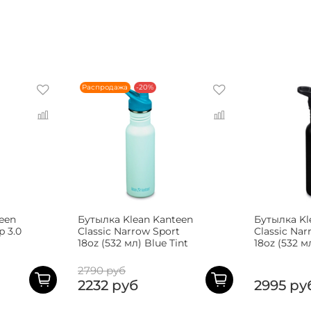
Распродажа
-20%
een
Бутылка Klean Kanteen
Бутылка Kl
p 3.0
Classic Narrow Sport
Classic Nar
18oz (532 мл) Blue Tint
18oz (532 м
2790 руб
2232 руб
2995 ру