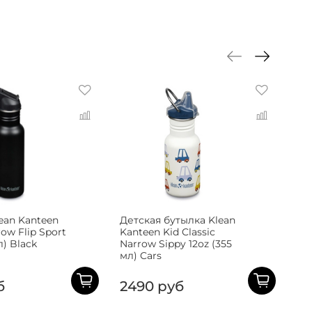
ean Kanteen
Детская бутылка Klean
Пы
row Flip Sport
Kanteen Kid Classic
дл
л) Black
Narrow Sippy 12oz (355
3.
мл) Cars
б
2490 руб
2