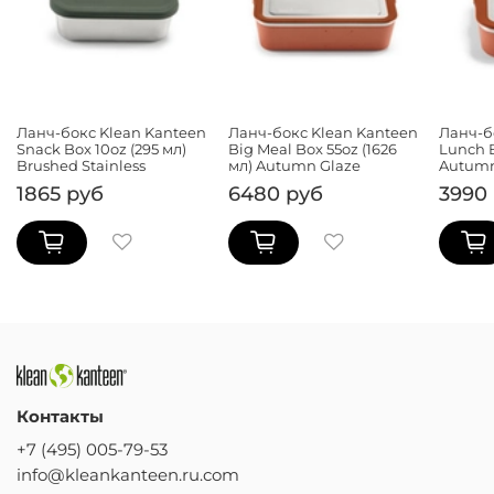
Ланч-бокс Klean Kanteen
Ланч-бокс Klean Kanteen
Ланч-б
Snack Box 10oz (295 мл)
Big Meal Box 55oz (1626
Lunch B
Brushed Stainless
мл) Autumn Glaze
Autumn
1865 руб
6480 руб
3990
Контакты
+7 (495) 005-79-53
info@kleankanteen.ru.com