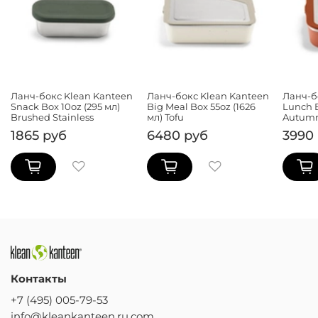
Ланч-бокс Klean Kanteen
Ланч-бокс Klean Kanteen
Ланч-б
Snack Box 10oz (295 мл)
Big Meal Box 55oz (1626
Lunch B
Brushed Stainless
мл) Tofu
Autumn
1865 руб
6480 руб
3990
Контакты
+7 (495) 005-79-53
info@kleankanteen.ru.com