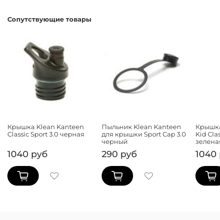
Сопутствующие товары
Крышка Klean Kanteen
Пыльник Klean Kanteen
Крышка
Classic Sport 3.0 черная
для крышки Sport Cap 3.0
Kid Cla
черный
зелена
1040 руб
290 руб
1040