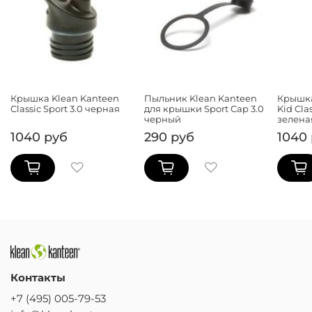
Крышка Klean Kanteen
Пыльник Klean Kanteen
Крышка
Classic Sport 3.0 черная
для крышки Sport Cap 3.0
Kid Cla
черный
зелена
1040 руб
290 руб
1040
Контакты
+7 (495) 005-79-53