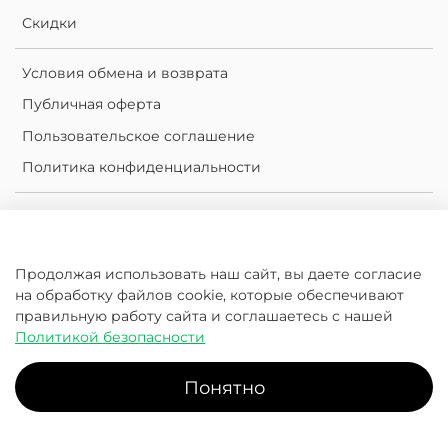
Скидки
Условия обмена и возврата
Публичная оферта
Пользовательское соглашение
Политика конфиденциальности
Личный кабинет
Корзина
Продолжая использовать наш сайт, вы даете согласие
Сравнение
на обработку файлов cookie, которые обеспечивают
Избранное
правильную работу сайта и соглашаетесь с нашей
Политикой безопасности
2016-2026 © KleanKanteen.ru.com
Понятно
Klean Kanteen | Россия - официальный дистрибьютор
Главная
Поиск
Корзина
Избранное
Профиль