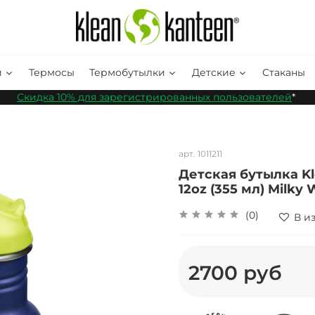
и
Термосы
Термобутылки
Детские
Стаканы
Скидка 10% для зарегистрированных пользователей
*
арт.
1011211
Детская бутылка Kle
12oz (355 мл) Milky
(0)
В и
2700 руб