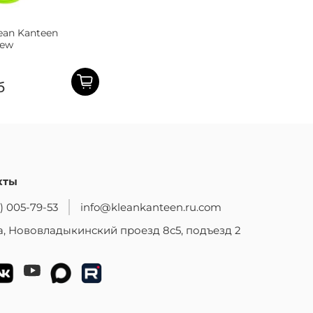
ean Kanteen
New
б
кты
) 005-79-53
info@kleankanteen.ru.com
, Нововладыкинский проезд 8с5, подъезд 2