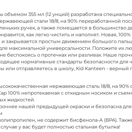
ы объемом 355 мл (12 унций) разработана специальн
ржавеющей стали 18/8, на 90% переработанной посл
еньких ручек, а также помещается в большинство д
авится, как легко чистить и наполнят. Новая, 100% 
и закрывается простым движением большого пальца
для максимальной универсальности. Положите их лю
 не беспокоясь о протечках или разливах. Наше прочн
одящее нормативные стандарты безопасности для ч
ры или отправляетесь в школу, Kid Kanteen - верн
сококачественная нержавеющая сталь 18/8, на 90% 
t Cap 100% непротекаемая с откидным носиком и съе
ных жидкостей.
 прочнее нашей предыдущей окраски и безопасна дл
и
олипропилен, не содержит бисфенола-А (BPA). Такж
случае у вас будет полностью стальная бутылка!