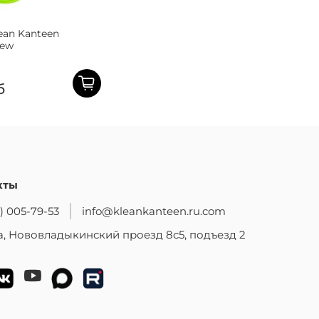
ean Kanteen
New
б
кты
) 005-79-53
info@kleankanteen.ru.com
, Нововладыкинский проезд 8с5, подъезд 2