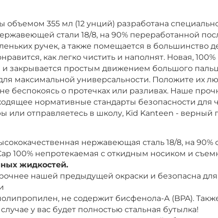
ы объемом 355 мл (12 унций) разработана специальн
ржавеющей стали 18/8, на 90% переработанной посл
еньких ручек, а также помещается в большинство д
авится, как легко чистить и наполнят. Новая, 100% 
и закрывается простым движением большого пальца
для максимальной универсальности. Положите их лю
 не беспокоясь о протечках или разливах. Наше прочн
одящее нормативные стандарты безопасности для ч
ры или отправляетесь в школу, Kid Kanteen - верн
сококачественная нержавеющая сталь 18/8, на 90% 
t Cap 100% непротекаемая с откидным носиком и съе
нных жидкостей.
 прочнее нашей предыдущей окраски и безопасна дл
и
олипропилен, не содержит бисфенола-А (BPA). Такж
случае у вас будет полностью стальная бутылка!