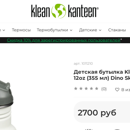
и
Термосы
Термобутылки
Детские
Стаканы
Скидка 10% для зарегистрированных пользователей
*
арт.
1011210
Детская бутылка Kle
12oz (355 мл) Dino S
(0)
В и
2700 руб