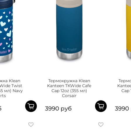
жка Klean
Термокружка Klean
Термо
Wide Twist
Kanteen TKWide Cafe
Kante
55 мл) Navy
Cap 12oz (355 мл)
Cap 
rts
Corsair
б
3990 руб
3990