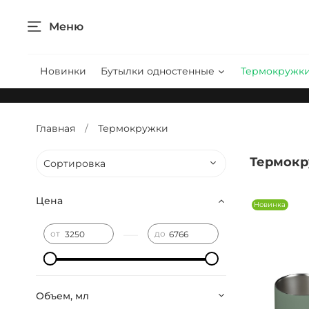
Меню
Новинки
Бутылки одностенные
Термокружк
Главная
Термокружки
Термок
Цена
Новинка
—
от
до
Объем, мл