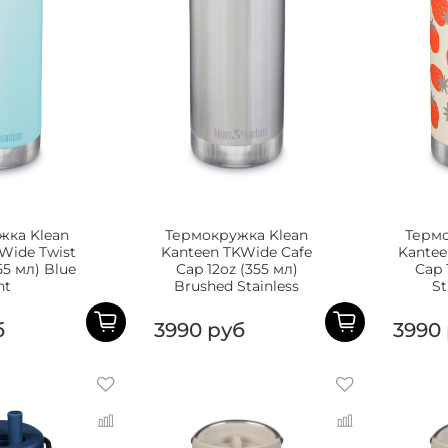
жка Klean
Термокружка Klean
Термо
Wide Twist
Kanteen TKWide Cafe
Kantee
55 мл) Blue
Cap 12oz (355 мл)
Cap 
nt
Brushed Stainless
St
б
3990 руб
3990