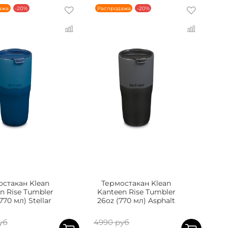
ажа
-20%
Распродажа
-20%
стакан Klean
Термостакан Klean
n Rise Tumbler
Kanteen Rise Tumbler
770 мл) Stellar
26oz (770 мл) Asphalt
уб
4990 руб