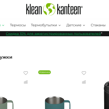
и
Термосы
Термобутылки
Детские
Стаканы
Скидка 10% для зарегистрированных пользователей
*
ружки
Новинка