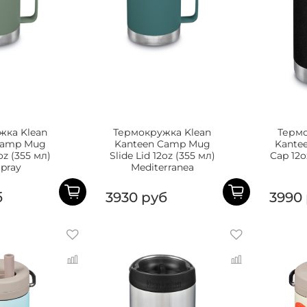
жка Klean
Термокружка Klean
Термо
Camp Mug
Kanteen Camp Mug
Kante
2oz (355 мл)
Slide Lid 12oz (355 мл)
Cap 12o
Spray
Mediterranea
б
3930 руб
3990