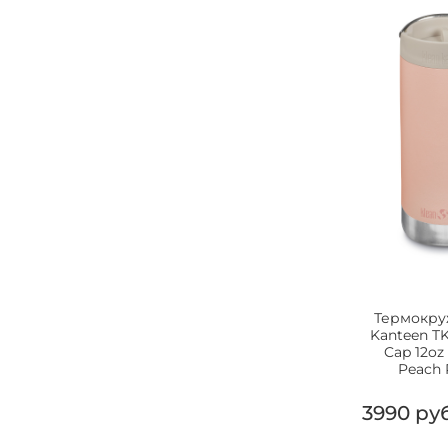
Термокру
Kanteen T
Cap 12oz
Peach 
3990 ру