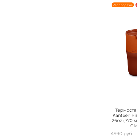
Распродажа
Термоста
Kanteen Ri
26oz (770 
Gl
4990 руб