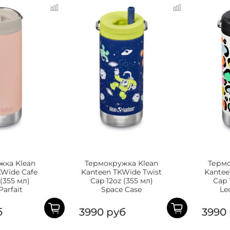
жка Klean
Термокружка Klean
Термо
KWide Cafe
Kanteen TKWide Twist
Kantee
 (355 мл)
Cap 12oz (355 мл)
Cap 
Parfait
Space Case
Le
б
3990 руб
3990