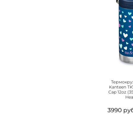
Термокру
Kanteen TK
Cap 12oz (3
Hea
3990 ру