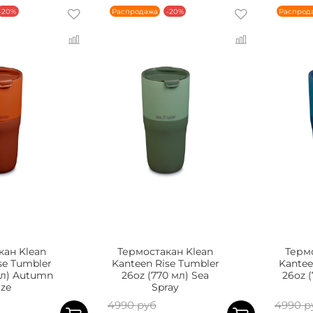
-20%
Распродажа
-20%
Распрод
кан Klean
Термостакан Klean
Термо
se Tumbler
Kanteen Rise Tumbler
Kantee
мл) Autumn
26oz (770 мл) Sea
26oz (
aze
Spray
4990 руб
4990 р