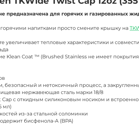
n TKWide Twist Cap 12oz (355
не предназначена для горячих и газированных жи
 с горячими напитками просто смените крышку на
TKW
re увеличивает тепловые характеристики
и совмест
ьда
 Klean Coat ™ (
Brushed Stainless
не имеет покрытия)
ов
 безопасный и нетоксичный процесс, а закругленны
пищевая
нержавеющая
сталь марки 18/8
t Cap
с откидным силиконовым носиком и встроенно
5 мл)
костей из-за стальной соломинки
одержит бисфенола-А (BPA)