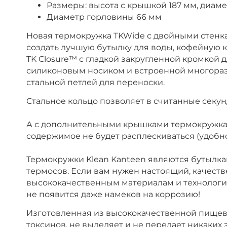
Размеры: высота с крышкой 187 мм, диаме
Диаметр горловины 66 мм
Новая термокружка TKWide с двойными стенка
создать лучшую бутылку для воды, кофейную 
TK Closure™ с гладкой закругленной кромкой д
силиконовым носиком и встроенной многоразо
стальной петлей для переноски.
Стальное кольцо позволяет в считанные секу
А с дополнительными крышками термокружка K
содержимое не будет расплескиваться (удобно
Термокружки Klean Kanteen являются бутылка
термосов. Если вам нужен настоящий, качестве
высококачественным материалам и технологии
не появится даже намеков на коррозию!
Изготовленная из высококачественной пищево
токсинов, не выделяет и не передает никаких з