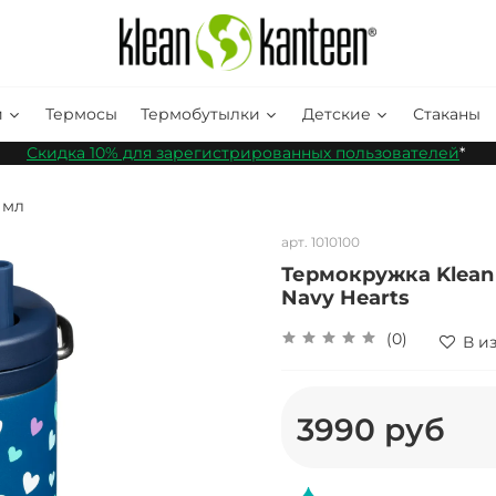
и
Термосы
Термобутылки
Детские
Стаканы
Скидка 10% для зарегистрированных пользователей
*
 мл
арт.
1010100
Термокружка Klean 
Navy Hearts
(0)
В и
3990 руб