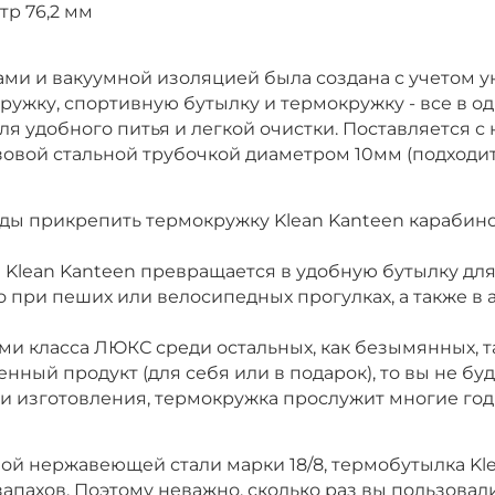
тр 76,2 мм
ми и вакуумной изоляцией была создана с учетом у
кружку, спортивную бутылку и термокружку - все в 
ля удобного питья и легкой очистки. Поставляется с
вой стальной трубочкой диаметром 10мм (подходит 
нды прикрепить термокружку Klean Kanteen карабино
lean Kanteen превращается в удобную бутылку для 
 при пеших или велосипедных прогулках, а также в 
ми класса ЛЮКС среди остальных, как безымянных,
нный продукт (для себя или в подарок), то вы не бу
 изготовления, термокружка прослужит многие годы
й нержавеющей стали марки 18/8, термобутылка Kle
апахов. Поэтому неважно, сколько раз вы пользовалис