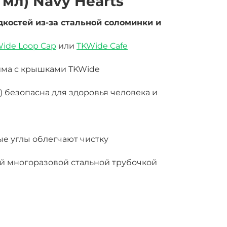
 мл) Navy Hearts
дкостей из-за стальной соломинки и
ide Loop Cap
или
TKWide Cafe
има с крышками TKWide
 безопасна для здоровья человека и
е углы облегчают чистку
й многоразовой стальной трубочкой