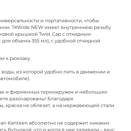
ниверсальности и портативности, чтобы
одном. TKWide NEW имеет внутреннюю резьбу
 новой
крышкой
Twist Cap
с откидным
для объема 355 мл),
с удобной откидной
м к рюкзаку.
воды, из которой удобно пить в движении и
автомобиле).
 так и фирменных термокружек и небольших
дете разочарованы! Благодаря
, краска не облезет, а на нержавеющей стали
an Kanteen абсолютно не содержит никаких
ь бутылкой, что и когда в нее заливали – вкус