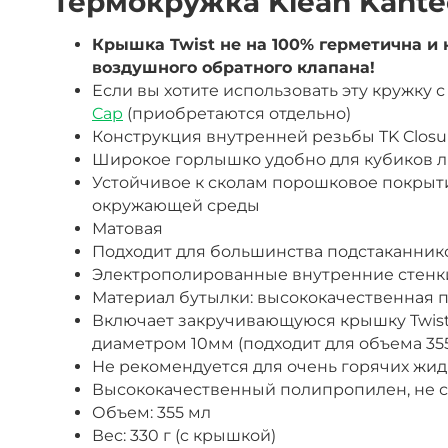
Термокружка Klean Kantee
Крышка Twist не на 100% герметична и 
воздушного обратного клапана!
Если вы хотите использовать эту кружку
Cap
(приобретаются отдельно)
Конструкция внутренней резьбы TK Closu
Широкое горлышко удобно для кубиков л
Устойчивое к сколам порошковое покрытие
окружающей среды
Матовая
Подходит для большинства подстаканник
Электрополированные внутренние стенки,
Материал бутылки: высококачественная 
Включает закручивающуюся крышку
Twis
диаметром 10мм (подходит для объема 35
Не рекомендуется для очень горячих жид
Высококачественный полипропилен, не с
Объем: 355 мл
Вес: 330 г (c крышкой)