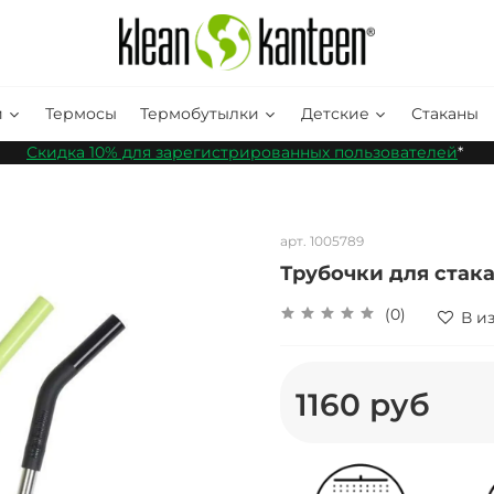
и
Термосы
Термобутылки
Детские
Стаканы
Скидка 10% для зарегистрированных пользователей
*
арт.
1005789
Трубочки для стака
(0)
В и
1160 руб