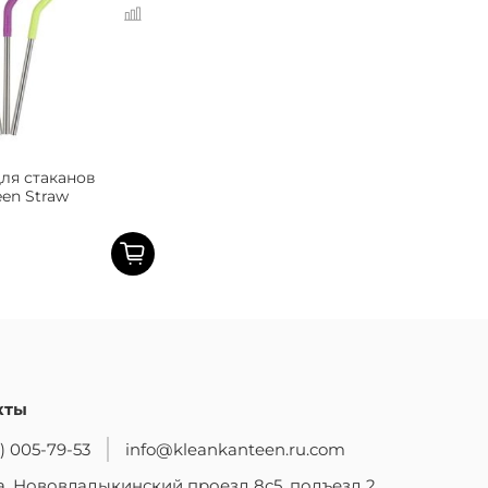
ля стаканов
een Straw
кты
) 005-79-53
info@kleankanteen.ru.com
, Нововладыкинский проезд 8с5, подъезд 2