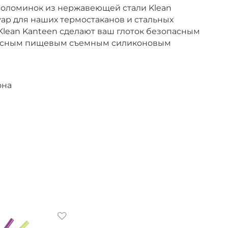
 соломинок из нержавеющей стали Klean
ар для наших термостаканов и стальных
 Klean Kanteen сделают ваш глоток безопасным
опасным пищевым съемным силиконовым
она