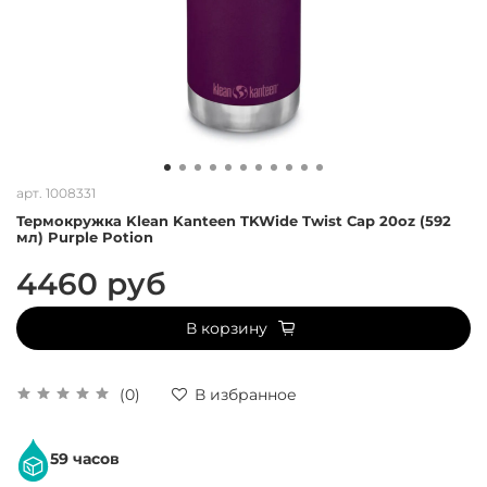
арт.
1008331
Термокружка Klean Kanteen TKWide Twist Cap 20oz (592
мл) Purple Potion
4460 руб
В корзину
(0)
В избранное
59 часов