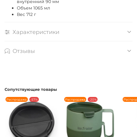
внутренний 90 мм
Объем 1065 мл
Вес 712 г
Характеристики
Отзывы
Сопутствующие товары
Распродажа
-57%
Распродажа
-20%
Распро