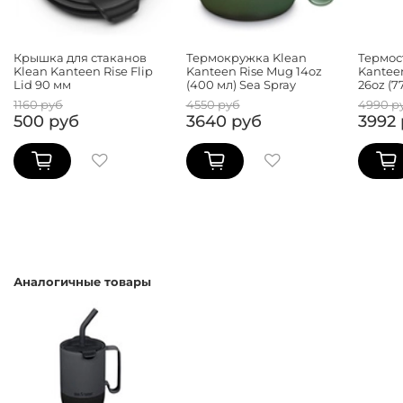
Крышка для стаканов
Термокружка Klean
Термос
Klean Kanteen Rise Flip
Kanteen Rise Mug 14oz
Kantee
Lid 90 мм
(400 мл) Sea Spray
26oz (7
1160 руб
4550 руб
4990 р
500 руб
3640 руб
3992
Аналогичные товары