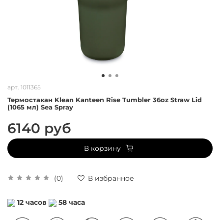
арт.
1011365
Термостакан Klean Kanteen Rise Tumbler 36oz Straw Lid
(1065 мл) Sea Spray
6140 руб
В корзину
(0)
В избранное
12
часов
58
часа