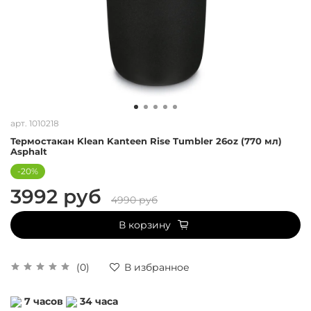
арт.
1010218
Термостакан Klean Kanteen Rise Tumbler 26oz (770 мл)
Asphalt
-20%
3992 руб
4990 руб
В корзину
(0)
В избранное
7
часов
34
часа