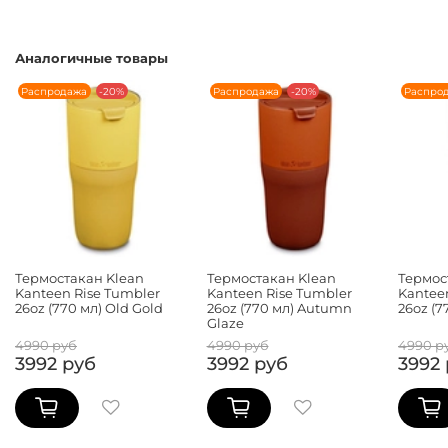
Аналогичные товары
Распродажа
-20%
Распродажа
-20%
Распро
Термостакан Klean
Термостакан Klean
Термос
Kanteen Rise Tumbler
Kanteen Rise Tumbler
Kantee
26oz (770 мл) Old Gold
26oz (770 мл) Autumn
26oz (7
Glaze
4990 руб
4990 руб
4990 р
3992 руб
3992 руб
3992