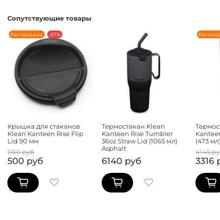
Сопутствующие товары
Распродажа
-57%
Распро
Крышка для стаканов
Термостакан Klean
Термос
Klean Kanteen Rise Flip
Kanteen Rise Tumbler
Kanteen
Lid 90 мм
36oz Straw Lid (1065 мл)
(473 мл
Asphalt
1160 руб
4145 р
500 руб
6140 руб
3316 