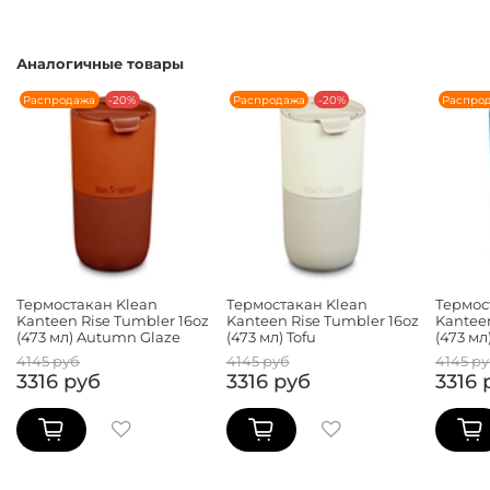
Аналогичные товары
Распродажа
-20%
Распродажа
-20%
Распро
Термостакан Klean
Термостакан Klean
Термос
Kanteen Rise Tumbler 16oz
Kanteen Rise Tumbler 16oz
Kanteen
(473 мл) Autumn Glaze
(473 мл) Tofu
(473 мл)
4145 руб
4145 руб
4145 р
3316 руб
3316 руб
3316 