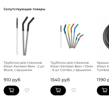
Сопутствующие товары
Трубочки для стаканов
Трубочки для стаканов
Крышка
Klean Kanteen 8мм - 2 шт
Klean Kanteen 8мм + 10мм
Klean K
Black, с ёршиком
- 6 шт Combo, с ёршиком
Tumble
910 руб
1540 руб
1190 