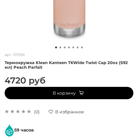
арт.
1011156
Термокружка Klean Kanteen TKWide Twist Cap 20oz (592
мл) Peach Parfait
4720 руб
В корзину
(0)
В избранное
59 часов