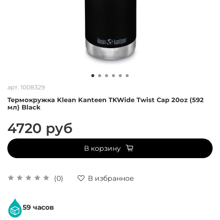
арт.
1008329
Термокружка Klean Kanteen TKWide Twist Cap 20oz (592
мл) Black
4720 руб
В корзину
(0)
В избранное
59 часов