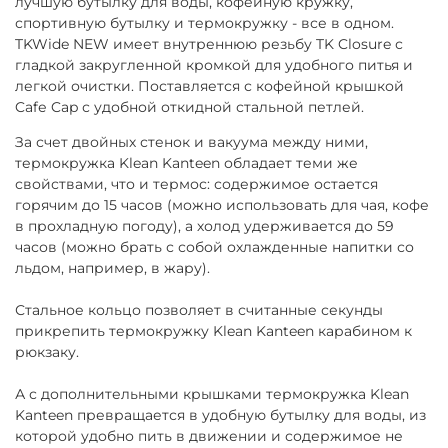
лучшую бутылку для воды, кофейную кружку,
спортивную бутылку и термокружку - все в одном.
TKWide NEW имеет внутреннюю резьбу TK Closure с
гладкой закругленной кромкой для удобного питья и
легкой очистки. Поставляется с кофейной крышкой
Cafе Cap с удобной откидной стальной петлей.
За счет двойных стенок и вакуума между ними,
термокружка Klean Kanteen обладает теми же
свойствами, что и термос: содержимое остается
горячим до 15 часов (можно использовать для чая, кофе
в прохладную погоду), а холод удерживается до 59
часов (можно брать с собой охлажденные напитки со
льдом, например, в жару).
Стальное кольцо позволяет в считанные секунды
прикрепить термокружку Klean Kanteen карабином к
рюкзаку.
А с дополнительными крышками термокружка Klean
Kanteen превращается в удобную бутылку для воды, из
которой удобно пить в движении и содержимое не