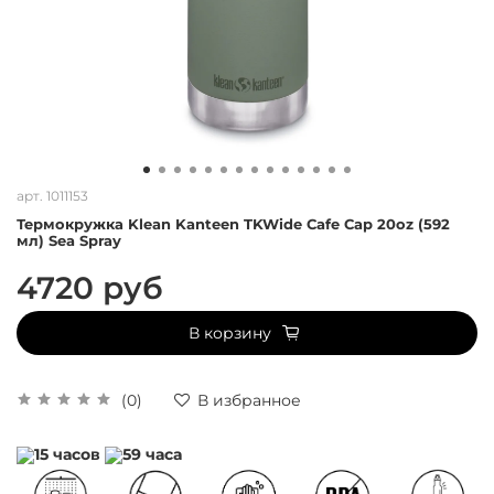
арт.
1011153
Термокружка Klean Kanteen TKWide Cafe Cap 20oz (592
мл) Sea Spray
4720 руб
В корзину
(0)
В избранное
15 часов
59 часа