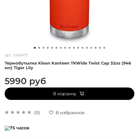
арт.
1009477
Термобутылка Klean Kanteen TKWide Twist Cap 32oz (946
мл) Tiger Lily
5990 руб
В корзину
(0)
В избранное
75 часов