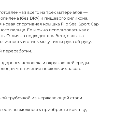
готовленная всего из трех материалов —
пилена (без BPA) и пищевого силикона.
я новая спортивная крышка Flip Seal Sport Cap
го пальца. Ее можно использовать как с
ь. Отлично подходит для бега, езды на
логичность
и
стиль
могут
идти
рука
об
руку
.
й переработки.
я здоровья человека и окружающей среды.
олодным в течение нескольких часов.
мной трубочкой из нержавеющей стали.
е есть возможность приобрести крышку,