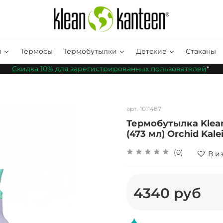
и
Термосы
Термобутылки
Детские
Стаканы
Скидка 10% для зарегистрированных пользователей
*
арт.
1011487
Термобутылка Klean 
(473 мл) Orchid Kal
(0)
В и
4340 руб