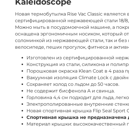
Kaleidoscope
Новая термобутылка Rise Vac Classic являетс
сертифицированной нержавеющей стали 18/8, 
М
ожно мыть в
посудомоечной
машине
,
а
покр
оснащена эргономичным носиком, который отк
соломинкой из нержавеющей стали, так и без 
велосипеде, пеших прогулок, фитнеса и актив
Изготовлен из сертифицированной нержа
Конструкция из стали, силикона и полипр
Порошковая окраска Klean Coat в 4 раза
Вакуумная изоляция Climate Lock с двой
Сохраняет холод со льдом до 50 часов.
Не содержит бисфенола А и свинца.
Горловина 4,4 см подходит для льда, легк
Электрополированные внутренние стенк
Новая спортивная крышка Flip Seal Spor
Спортивная крышка не предназначена 
Материал крышки: высококачественный п