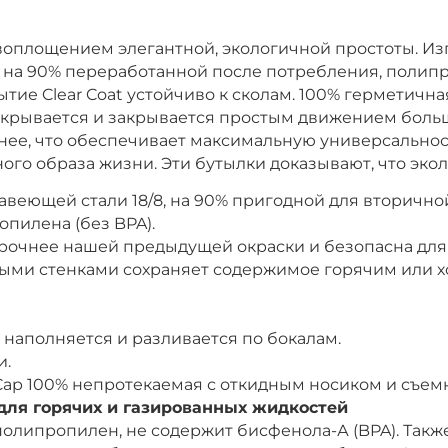
я воплощением элегантной, экологичной простоты. Из
на 90% переработанной после потребления, полипро
ытие
Clear
Coat
устойчиво
к
сколам
. 100% герметична
рывается и закрывается простым движением большо
нее, что обеспечивает максимальную универсальност
ного образа жизни.
Эти
бутылки
доказывают
,
что
эко
веющей стали 18/8, на 90% пригодной для вторично
опилена (без BPA).
 прочнее нашей предыдущей окраски и безопасна дл
ными стенками сохраняет содержимое горячим или х
о наполняется и разливается по бокалам.
и.
t Cap 100% непротекаемая с откидным носиком и съе
для горячих и газированных жидкостей
олипропилен, не содержит бисфенола-А (BPA). Такж