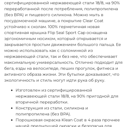
сертифицированной нержавеющей стали 18/8, на 90%
переработанной после потребления, полипропилена
(без BPA) и пищевого силикона. М
ожно мыть в
посудомоечной
машине
,
а
покрытие
Clear
Coat
устойчиво
к
сколам
. 100% герметичная новая
спортивная крышка Flip Seal Sport Cap оснащена
эргономичным носиком, который открывается и
закрывается простым движением большого пальца. Ее
можно использовать как с соломинкой из
нержавеющей стали, так и без нее, что обеспечивает
максимальную универсальность. Отлично подходит для
бега, езды на велосипеде, пеших прогулок, фитнеса и
активного образа жизни.
Эти
бутылки
доказывают
,
что
экологичность
и
стиль
могут
идти
рука
об
руку
.
Изготовлен из сертифицированной
нержавеющей стали 18/8, на 90% пригодной для
вторичной переработки.
Конструкция из стали, силикона и
полипропилена (без BPA).
Порошковая окраска Klean Coat в 4 раза прочнее
нашей предыдущей окраски и безопасна для