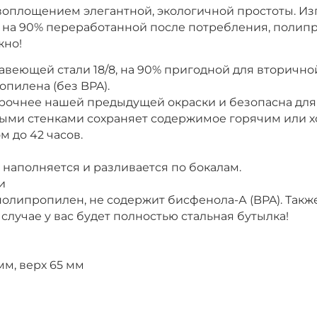
я воплощением элегантной, экологичной простоты. Из
на 90% переработанной после потребления, полипро
жно!
веющей стали 18/8, на 90% пригодной для вторично
опилена (без BPA).
 прочнее нашей предыдущей окраски и безопасна дл
ными стенками сохраняет содержимое горячим или х
ом до 42 часов.
о наполняется и разливается по бокалам.
и
олипропилен, не содержит бисфенола-А (BPA). Такж
случае у вас будет полностью стальная бутылка!
мм, верх 65 мм