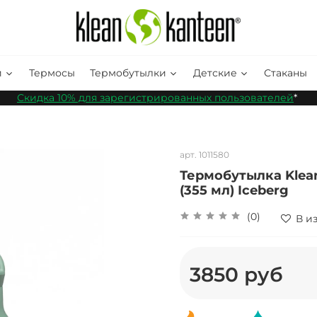
и
Термосы
Термобутылки
Детские
Стаканы
Скидка 10% для зарегистрированных пользователей
*
арт.
1011580
Термобутылка Klean 
(355 мл) Iceberg
(0)
В и
3850 руб