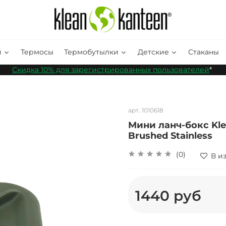
и
Термосы
Термобутылки
Детские
Стаканы
Скидка 10% для зарегистрированных пользователей
*
арт.
1010618
Мини ланч-бокс Klea
Brushed Stainless
(0)
В и
1440 руб