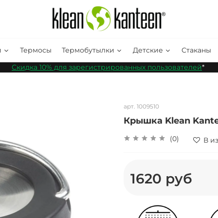
и
Термосы
Термобутылки
Детские
Стаканы
Скидка 10% для зарегистрированных пользователей
*
арт.
1009510
Крышка Klean Kant
(0)
В и
1620 руб