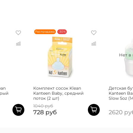
Распродажа
-30%
Нет в
ean
Комплект сосок Klean
Детская бу
трый
Kanteen Baby, средний
Kanteen Ba
поток (2 шт)
Slow 5oz (1
1040 руб
728 руб
2620 ру