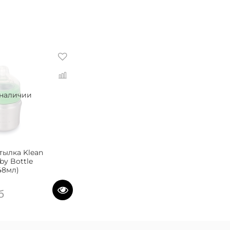
 наличии
тылка Klean
by Bottle
48мл)
б