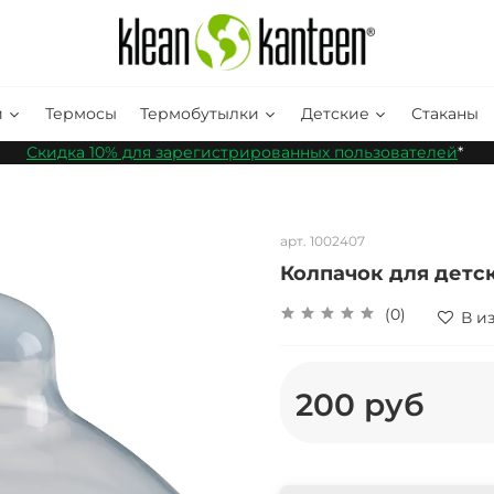
и
Термосы
Термобутылки
Детские
Стаканы
Скидка 10% для зарегистрированных пользователей
*
арт.
1002407
Колпачок для детск
(0)
В и
200 руб