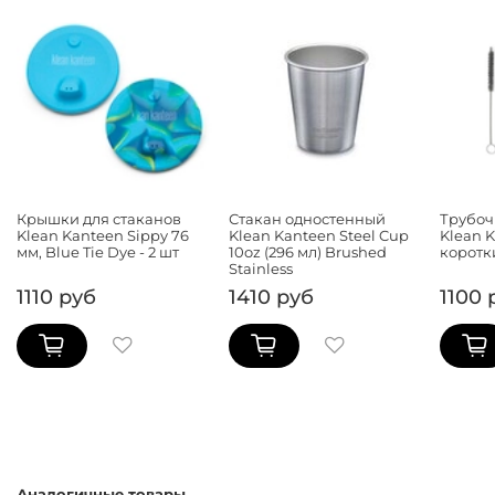
Крышки для стаканов
Стакан одностенный
Трубоч
Klean Kanteen Sippy 76
Klean Kanteen Steel Cup
Klean K
мм, Blue Tie Dye - 2 шт
10oz (296 мл) Brushed
коротк
Stainless
1110 руб
1410 руб
1100 
Аналогичные товары